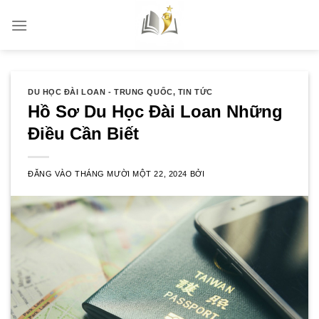
Bỏ
qua
nội
dung
DU HỌC ĐÀI LOAN - TRUNG QUỐC
,
TIN TỨC
Hồ Sơ Du Học Đài Loan Những
Điều Cần Biết
ĐĂNG VÀO
THÁNG MƯỜI MỘT 22, 2024
BỞI