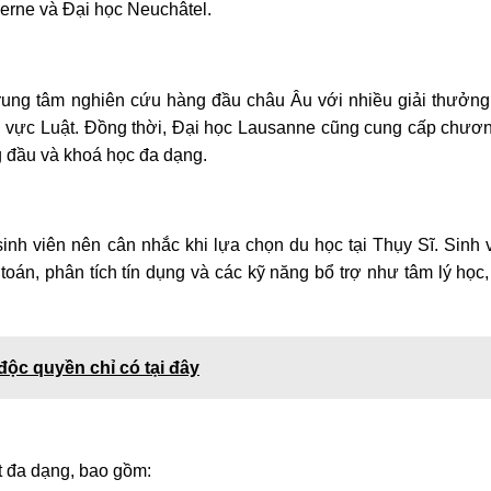
cerne và Đại học Neuchâtel.
trung tâm nghiên cứu hàng đầu châu Âu với nhiều giải thưởn
ĩnh vực Luật. Đồng thời, Đại học Lausanne cũng cung cấp chươn
g đầu và khoá học đa dạng.
inh viên nên cân nhắc khi lựa chọn du học tại Thụy Sĩ. Sinh 
 toán, phân tích tín dụng và các kỹ năng bổ trợ như tâm lý học,
độc quyền chỉ có tại đây
t đa dạng, bao gồm: