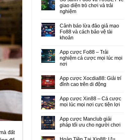
giao diện trò chơi và trải
nghiệm
Cảnh báo lừa đảo giả mạo
Fo88 và cách bảo vệ tài
khoản
App cược Fo88 – Trải
nghiệm cá cược mọi lúc mọi
nơi
App cược Xocdia88: Giải trí
đỉnh cao trên di động
App cược Xin88 – Cá cược
mọi lúc mọi nơi cực tiện lợi
App cược Manclub giải
pháp tối ưu cho người chơi
 mà đất
Hoàn Tiền Tại Xin88: Ưu