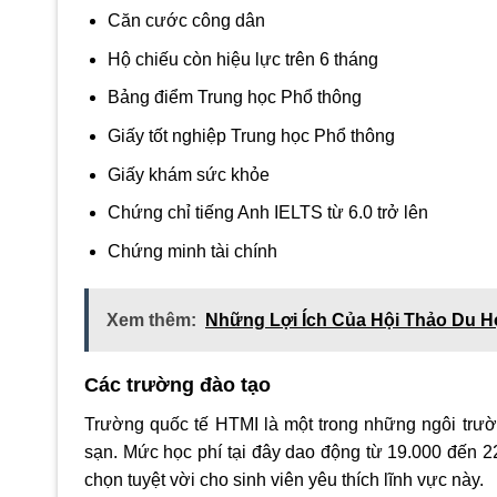
Căn cước công dân
Hộ chiếu còn hiệu lực trên 6 tháng
Bảng điểm Trung học Phổ thông
Giấy tốt nghiệp Trung học Phổ thông
Giấy khám sức khỏe
Chứng chỉ tiếng Anh IELTS từ 6.0 trở lên
Chứng minh tài chính
Xem thêm:
Những Lợi Ích Của Hội Thảo Du H
Các trường đào tạo
Trường quốc tế HTMI là một trong những ngôi trườ
sạn. Mức học phí tại đây dao động từ 19.000 đến 
chọn tuyệt vời cho sinh viên yêu thích lĩnh vực này.