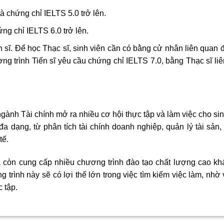
à chứng chỉ IELTS 5.0 trở lên.
ng chỉ IELTS 6.0 trở lên.
n sĩ. Để học Thạc sĩ, sinh viên cần có bằng cử nhân liên quan 
ng trình Tiến sĩ yêu cầu chứng chỉ IELTS 7.0, bằng Thạc sĩ li
gành Tài chính mở ra nhiều cơ hội thực tập và làm việc cho sin
a dạng, từ phân tích tài chính doanh nghiệp, quản lý tài sản,
tế.
 còn cung cấp nhiều chương trình đào tạo chất lượng cao k
g trình này sẽ có lợi thế lớn trong việc tìm kiếm việc làm, nhờ
c tập.