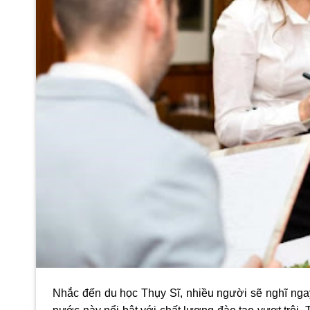
Nhắc đến du học Thụy Sĩ, nhiều người sẽ nghĩ nga