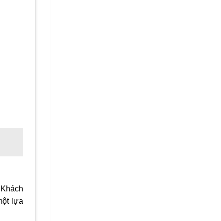
– Khách
một lựa