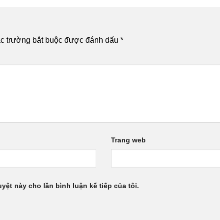
c trường bắt buộc được đánh dấu
*
Trang web
uyệt này cho lần bình luận kế tiếp của tôi.