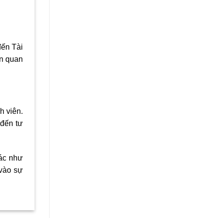
đến Tài
ên quan
h viên.
 đến tư
hác như
 vào sự