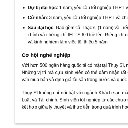
Dự bị đại học
: 1 năm, yêu cầu tốt nghiệp THPT v
Cử nhân
: 3 năm, yêu cầu tốt nghiệp THPT và chứ
Sau đại học
: Bao gồm cả Thạc sĩ (1 năm) và Tiế
chính và chứng chỉ IELTS 6.0 trở lên. Riêng chươ
và kinh nghiệm làm việc tối thiểu 5 năm.
Cơ hội nghề nghiệp
Với hơn 500 ngân hàng quốc tế có mặt tại Thụy Sĩ, n
Những vị trí mà cựu sinh viên có thể đảm nhận rất đ
vấn mua bán và định giá tài sản trong nước và quốc 
Thụy Sĩ không chỉ nổi bật với ngành Khách sạn mà
Luật và Tài chính. Sinh viên tốt nghiệp từ các chươn
kết hợp giữa lý thuyết và thực tiễn trong quá trình họ