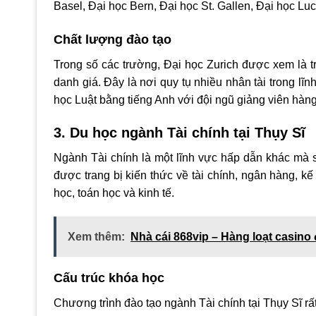
Basel, Đại học Bern, Đại học St. Gallen, Đại học Lu
Chất lượng đào tạo
Trong số các trường, Đại học Zurich được xem là 
danh giá. Đây là nơi quy tụ nhiều nhân tài trong l
học Luật bằng tiếng Anh với đội ngũ giảng viên hàn
3. Du học ngành Tài chính tại Thụy Sĩ
Ngành Tài chính là một lĩnh vực hấp dẫn khác mà s
được trang bị kiến thức về tài chính, ngân hàng, kế
học, toán học và kinh tế.
Xem thêm:
Nhà cái 868vip – Hàng loạt casino 
Cấu trúc khóa học
Chương trình đào tạo ngành Tài chính tại Thụy Sĩ rấ