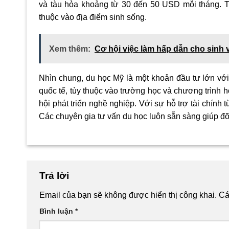
và tàu hỏa khoảng từ 30 đến 50 USD mỗi tháng. Tổ
thuộc vào địa điểm sinh sống.
Xem thêm:
Cơ hội việc làm hấp dẫn cho sinh 
Nhìn chung, du học Mỹ là một khoản đầu tư lớn vớ
quốc tế, tùy thuộc vào trường học và chương trình h
hội phát triển nghề nghiệp. Với sự hỗ trợ tài chính
Các chuyên gia tư vấn du học luôn sẵn sàng giúp đỡ 
Trả lời
Email của bạn sẽ không được hiển thị công khai.
Cá
Bình luận
*