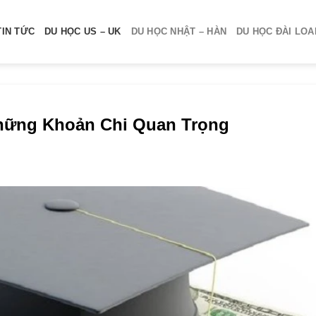
TIN TỨC
DU HỌC US – UK
DU HỌC NHẬT – HÀN
DU HỌC ĐÀI LOA
hững Khoản Chi Quan Trọng