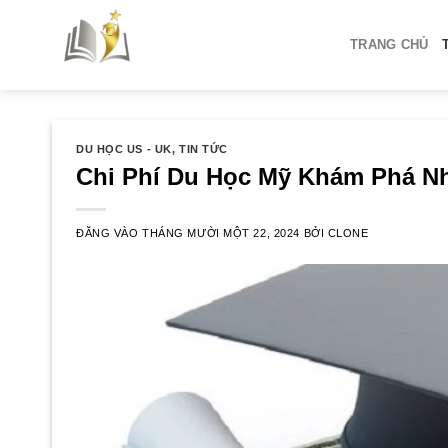
Bỏ
qua
TRANG CHỦ
nội
dung
DU HỌC US - UK
,
TIN TỨC
Chi Phí Du Học Mỹ Khám Phá N
ĐĂNG VÀO
THÁNG MƯỜI MỘT 22, 2024
BỞI
CLONE