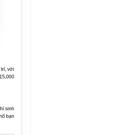
rí, với
 15,000
hí sinh
phố bạn