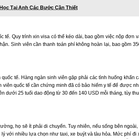
Học Tại Anh Các Bước Cần Thiết
ốc tế. Quy trình xin visa có thể kéo dài, bao gồm việc nộp đơn 
ận. Sinh viên cần thanh toán phí không hoàn lại, bao gồm 
n quốc tế. Hàng ngàn sinh viên gặp phải các tình huống khẩn c
nh viên quốc tế cần chứng minh đã có bảo hiểm y tế để được n
iên dưới 25 tuổi dao động từ 30 đến 140 USD mỗi tháng, tùy th
ường, họ sẽ ít phải di chuyển. Tuy nhiên, nếu sống bên ngoài, 
 lý với nhiều lựa chọn như taxi, xe buýt và tàu hỏa. Mức phí đi 