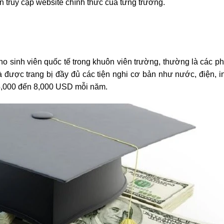
nên truy cập website chính thức của từng trường.
o sinh viên quốc tế trong khuôn viên trường, thường là các p
 được trang bị đầy đủ các tiện nghi cơ bản như nước, điện, in
ừ 5,000 đến 8,000 USD mỗi năm.